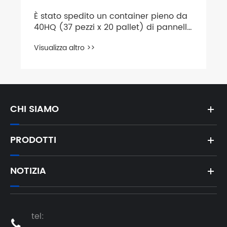
È stato spedito un container pieno da
40HQ (37 pezzi x 20 pallet) di pannelli
solari ad alta efficienza
Visualizza altro >>
CHI SIAMO
PRODOTTI
NOTIZIA
tel:
