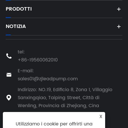
PRODOTTI
NOTIZIA
tel:

+86-19560062010
E-mail:

sales01@zjleadpump.com
Indirizzo: NO.19, Edificio 8, Zona 1, Villaggio
Sanxingqiao, Taiping Street, Città di

Wenling, Provincia di Zhejiang, Cina
X
Utilizziamo i cookie per offrirti una