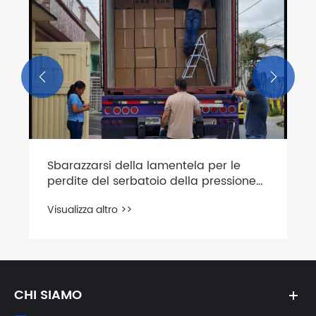


Sbarazzarsi della lamentela per le
perdite del serbatoio della pressione
dell'acqua? Dai un'occhiata al nostro
Visualizza altro >>
post-vendita!
CHI SIAMO