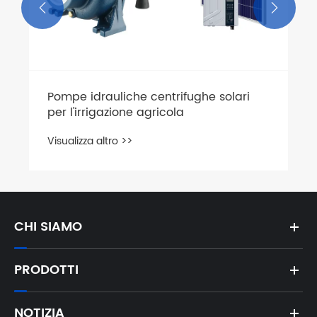


e centrifughe solari
Completa con succe
e agricola
dell'ordine della p
solare
Visualizza altro >>
CHI SIAMO
PRODOTTI
NOTIZIA