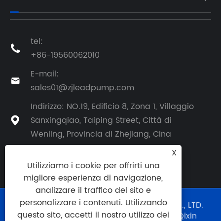
tel:

+86-19560062010
E-mail:

sales01@zjleadpump.com
Indirizzo: NO.19, Edificio 8, Zona 1, Villaggio
Sanxingqiao, Taiping Street, Città di

Wenling, Provincia di Zhejiang, Cina
X
Utilizziamo i cookie per offrirti una
migliore esperienza di navigazione,
analizzare il traffico del sito e
personalizzare i contenuti. Utilizzando
Copyright © 2024 TAIZHOU LEAD PUMP CO., LTD.
questo sito, accetti il ​​nostro utilizzo dei
Tutti i diritti riservati. Supporto tecnico:
Qixin